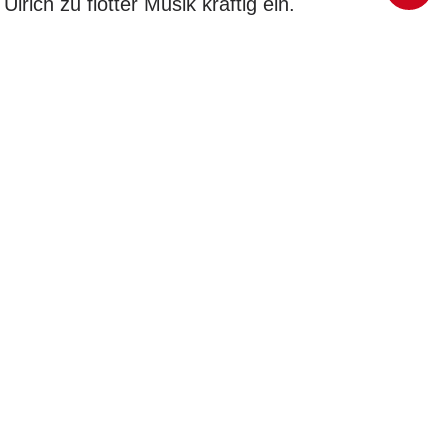
rich zu flotter Musik kräftig ein.
bewies Martina Ulrich noch mit Drums
 sich mit den Küchenkreationen in
n.
örpertraining verbindet Kraft mit
hr erfahrenen Trainerin angeleitert
 in Form von Calisthenics vielleicht
ite begeistern und zu
 effektive Ganzkörpertraining zu
hren zum festen Sportangebot des TSV