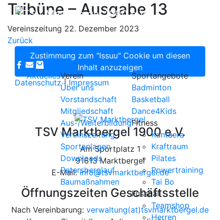
Tribüne – Ausgabe 13
Vereinszeitung
22. Dezember 2023
Zurück
Zustimmung zum "Issuu" Cookie um diesen
Inhalt anzuzeigen
Aktuelles
Verein
Sportangebote
Datenschutz
|
Impressum
Über uns
Badminton
Vorstandschaft
Basketball
Mitgliedschaft
Dance4Kids
Aus-/Weiterbildung
Fitness
TSV Marktbergel 1900 e.V.
Vereinszeitung
Kantaera
Sportanlagen
Kraftraum
Am Sportplatz 1
Downloads
Pilates
91613 Marktbergel
Petersberglauf
Powertraining
E-Mail:
info@tsvmarktbergel.de
Baumaßnahmen
Tai Bo
Öffnungszeiten Geschäftsstelle
Fussball
Teamshop
Nach Vereinbarung:
verwaltung(at)tsvmarktbergel.de
Herren