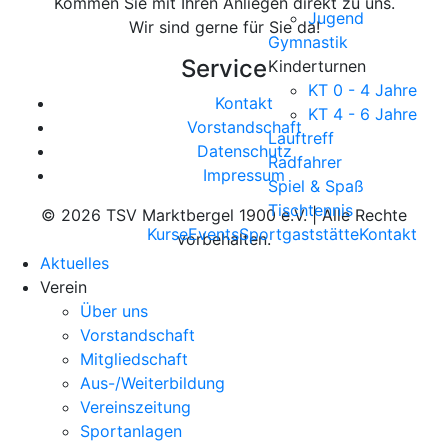
Kommen Sie mit Ihren Anliegen direkt zu uns.
Jugend
Wir sind gerne für Sie da!
Gymnastik
Service
Kinderturnen
KT 0 - 4 Jahre
Kontakt
KT 4 - 6 Jahre
Vorstandschaft
Lauftreff
Datenschutz
Radfahrer
Impressum
Spiel & Spaß
Tischtennis
© 2026 TSV Marktbergel 1900 e.V.
|
Alle Rechte
Kurse
Events
Sportgaststätte
Kontakt
vorbehalten.
Aktuelles
Verein
Über uns
Vorstandschaft
Mitgliedschaft
Aus-/Weiterbildung
Vereinszeitung
Sportanlagen